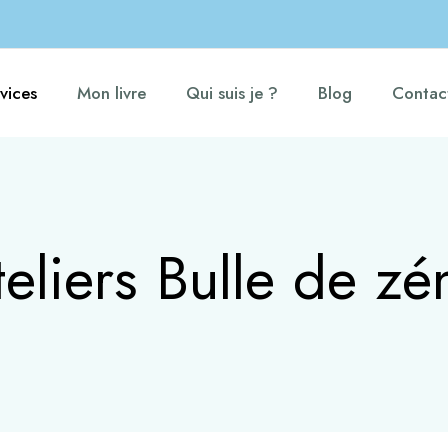
vices
Mon livre
Qui suis je ?
Blog
Contac
teliers Bulle de zé